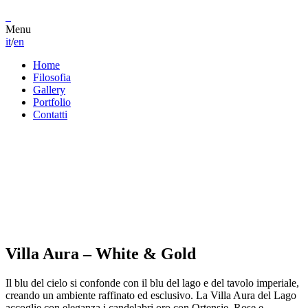
Menu
it
/
en
Home
Filosofia
Gallery
Portfolio
Contatti
Villa Aura – White & Gold
Il blu del cielo si confonde con il blu del lago e del tavolo imperiale,
creando un ambiente raffinato ed esclusivo. La Villa Aura del Lago
accoglie con eleganza i candelabri oro con Ortensie, Rose e