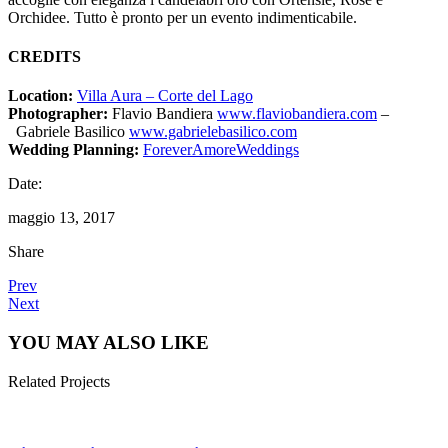
Orchidee. Tutto è pronto per un evento indimenticabile.
CREDITS
Location:
Villa Aura – Corte del Lago
Photographer:
Flavio Bandiera
www.flaviobandiera.com
–
Gabriele Basilico
www.gabrielebasilico.com
Wedding Planning:
ForeverAmoreWeddings
Date:
maggio 13, 2017
Share
Prev
Next
YOU MAY ALSO LIKE
Related Projects